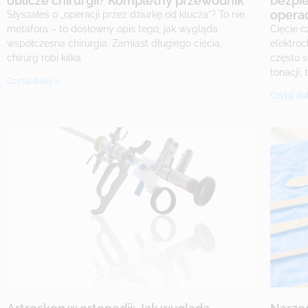
oblicze chirurgii? Kompletny przewodnik
bezpie
operac
Słyszałeś o „operacji przez dziurkę od klucza”? To nie
metafora – to dosłowny opis tego, jak wygląda
Cięcie 
współczesna chirurgia. Zamiast długiego cięcia,
elektroc
chirurg robi kilka
często s
tonacji,
Czytaj dalej »
Czytaj dal