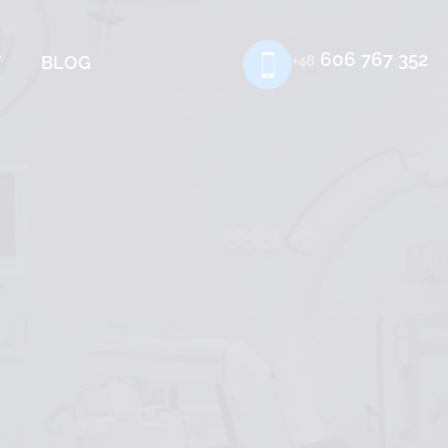
606 767 352
T
BLOG
+48