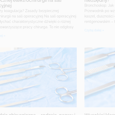
cznej elektrochirurgii na sali
niezbędny?
yjnej
Bronchoskop: Jak d
czy koagulacja? Zasady bezpiecznej
Przewodnik po wzi
hirurgii na sali operacyjnej Na sali operacyjnej
kaszel, duszności 
łychać charakterystyczne dźwięki o różnej
rentgenowskim – 
 towarzyszące pracy chirurga. To nie odgłosy
Czytaj dalej »
ej »