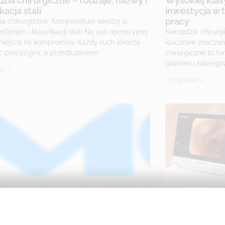
zia chirurgiczne – rodzaje, nazwy i
Wysokiej klas
kacja stali
inwestycja w 
pracy
ia chirurgiczne: Kompendium wiedzy o
ntarium i klasyfikacji stali Na sali operacyjnej
Narzędzia chirurg
miejsca na kompromisy. Każdy ruch lekarza
kluczowe znaczen
ć precyzyjny, a przedłużeniem
chirurgiczne to fu
gabinetu zabiego
ej »
Czytaj dalej »