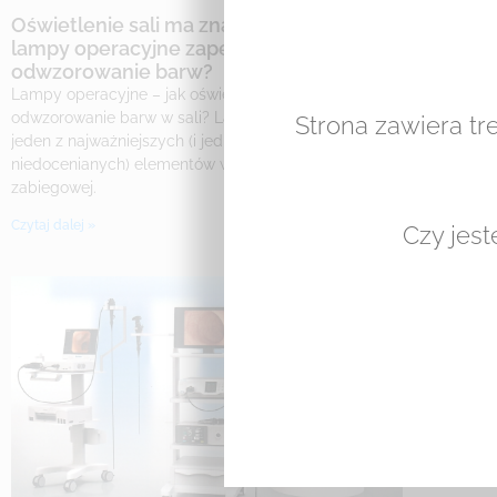
Oświetlenie sali ma znaczenie: Jakie
Shaver
lampy operacyjne zapewniają najlepsze
czym k
odwzorowanie barw?
ostrzy
Lampy operacyjne – jak oświetlenie wpływa na
Shavery 
odwzorowanie barw w sali? Lampy operacyjne to
artrosko
Strona zawiera tr
jeden z najważniejszych (i jednocześnie najczęściej
realnie 
niedocenianych) elementów wyposażenia sali
Czytaj dal
zabiegowej.
Czytaj dalej »
Czy jest