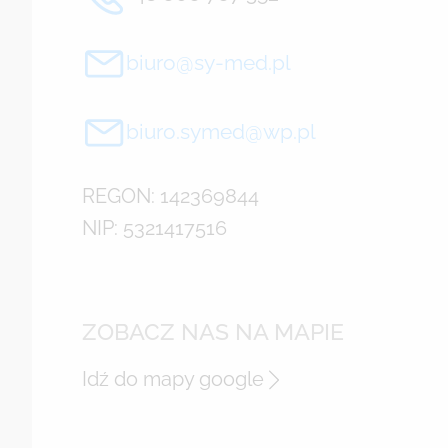
biuro@sy-med.pl
biuro.symed@wp.pl
REGON: 142369844
NIP: 5321417516
ZOBACZ NAS NA MAPIE
Idź do mapy google