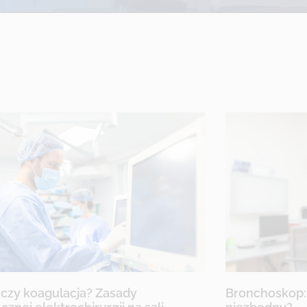
 czy koagulacja? Zasady
Bronchoskop: J