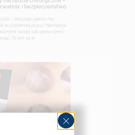
y narzędzia chirurgiczne –
trwałość i bezpieczeństwo
iczne – dlaczego jakość ma
ie w codziennej pracy? Narzędzia
ndament każdej sali operacyjnej i
wego. To one są w