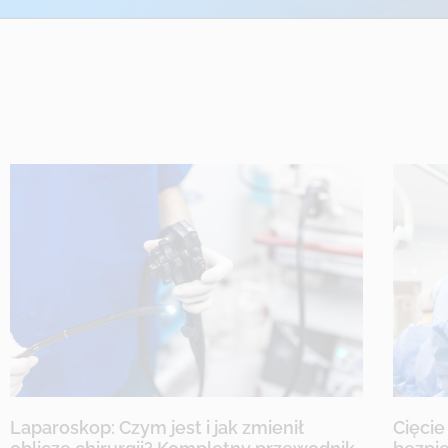
Laparoskop: Czym jest i jak zmienił
Cięcie