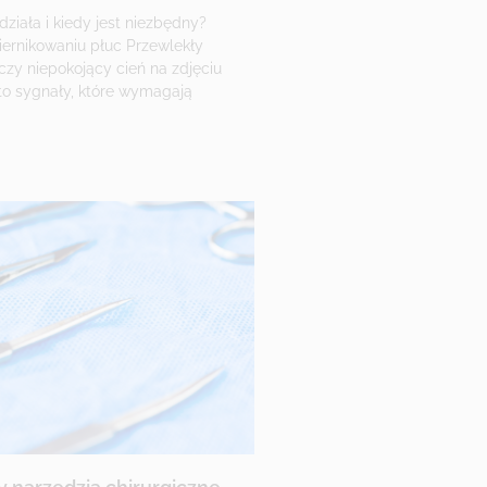
ziała i kiedy jest niezbędny?
ernikowaniu płuc Przewlekły
czy niepokojący cień na zdjęciu
to sygnały, które wymagają