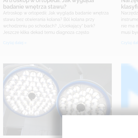
Artroskop w ortopedii: Jak wygląda
Narzęd
badanie wnętrza stawu?
klasyfi
Artroskop w ortopedii: Jak wygląda badanie wnętrza
Narzędz
stawu bez otwierania kolana? Ból kolana przy
instrume
wchodzeniu po schodach? „Uciekający” bark?
nie ma 
Jeszcze kilka dekad temu diagnoza często
musi by
Czytaj dalej »
Czytaj dal