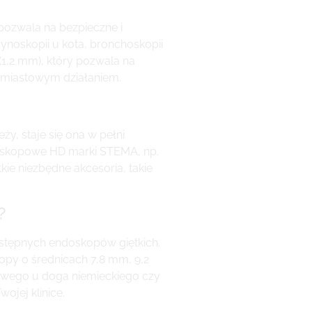
pozwala na bezpieczne i
ynoskopii u kota, bronchoskopii
(1,2 mm), który pozwala na
chmiastowym działaniem.
ży, staje się ona w pełni
troskopowe HD marki STEMA, np.
kie niezbędne akcesoria, takie
?
stępnych endoskopów giętkich.
opy o średnicach 7,8 mm, 9,2
owego u doga niemieckiego czy
jej klinice.