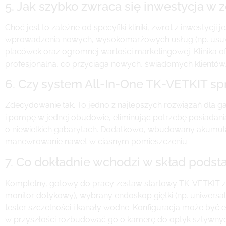
5. Jak szybko zwraca się inwestycja w 
Choć jest to zależne od specyfiki kliniki, zwrot z inwestycji
wprowadzenia nowych, wysokomarżowych usług (np. usuwani
placówek oraz ogromnej wartości marketingowej. Klinika o
profesjonalna, co przyciąga nowych, świadomych klientów
6. Czy system All-In-One TK-VETKIT s
Zdecydowanie tak. To jedno z najlepszych rozwiązań dla gab
i pompę w jednej obudowie, eliminując potrzebę posiadan
o niewielkich gabarytach. Dodatkowo, wbudowany akumulato
manewrowanie nawet w ciasnym pomieszczeniu.
7. Co dokładnie wchodzi w skład pod
Kompletny, gotowy do pracy zestaw startowy TK-VETKIT zaz
monitor dotykowy), wybrany endoskop giętki (np. uniwers
tester szczelności i kanały wodne. Konfiguracja może być
w przyszłości rozbudować go o kamerę do optyk sztywnych