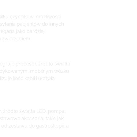
 kilku czynników: możliwości
syłania pacjentów do innych
egana jako bardziej
m zwierzęciem.
egruje procesor, źródło światła
a dedykowanym, mobilnym wózku
je ilość kabli i ułatwia
, źródło światła LED, pompa,
tawowe akcesoria, takie jak
od zestawu do gastroskopii, a