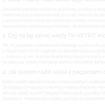
Ultracienki endoskop 2,8 mm to prawdziwy przełom w diag
małoinwazyjne przeprowadzenie procedur, które do tej por
u psa rasy miniaturowej czy cystoskopii u królika. Co klu
wprowadzenie miniaturowych narzędzi, np. do pobrania bio
3. Czy na tej samej wieży TK-VETKIT 
Tak, i to jest jedna z największych zalet tego systemu. Po
funkcjonalnym torem wizyjnym do chirurgii małoinwazyjne
o średnicy 1,9 mm, które są idealne do precyzyjnej pracy w
jak płaszcze, trokary i narzędzia, tworząc kompletne stanow
4. Jak system radzi sobie z pacjentami 
System został zaprojektowany z myślą o pełnym spektrum
Do dyspozycji masz zarówno wspomniane ultracienkie model
mm czy nawet 11,5 mm i długości roboczej do 3,5 metra,
bernardyna. Modułowość systemu pozwala na dobranie end