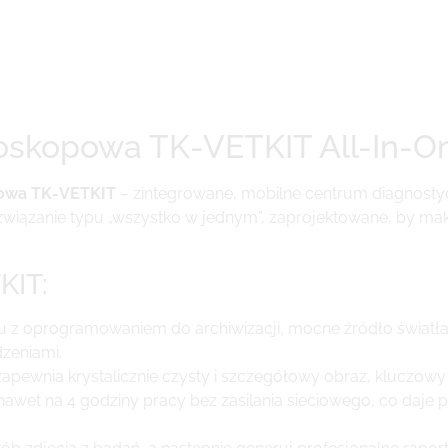
oskopowa TK-VETKIT All-In-O
powa TK-VETKIT
– zintegrowane, mobilne centrum diagnostyc
związanie typu „wszystko w jednym”, zaprojektowane, by m
KIT:
 z oprogramowaniem do archiwizacji, mocne źródło światł
zeniami.
pewnia krystalicznie czysty i szczegółowy obraz, kluczowy d
et na 4 godziny pracy bez zasilania sieciowego, co daje 