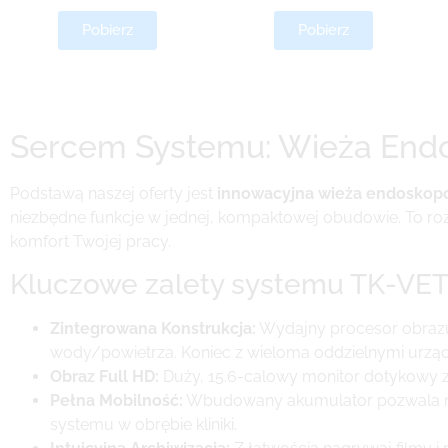
Pobierz
Pobierz
Sercem Systemu: Wieża End
Podstawą naszej oferty jest
innowacyjna wieża endosko
niezbędne funkcje w jednej, kompaktowej obudowie. To ro
komfort Twojej pracy.
Kluczowe zalety systemu TK-VET
Zintegrowana Konstrukcja:
Wydajny procesor obrazu
wody/powietrza. Koniec z wieloma oddzielnymi urząd
Obraz Full HD:
Duży, 15.6-calowy monitor dotykowy za
Pełna Mobilność:
Wbudowany akumulator pozwala naw
systemu w obrębie kliniki.