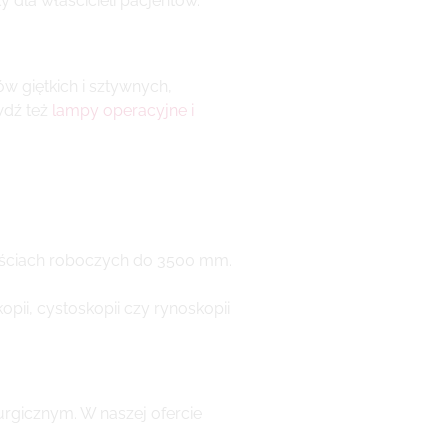
y dla właścicieli pacjentów.
w giętkich i sztywnych,
wdź też
lampy operacyjne i
gościach roboczych do 3500 mm.
pii, cystoskopii czy rynoskopii
rgicznym. W naszej ofercie