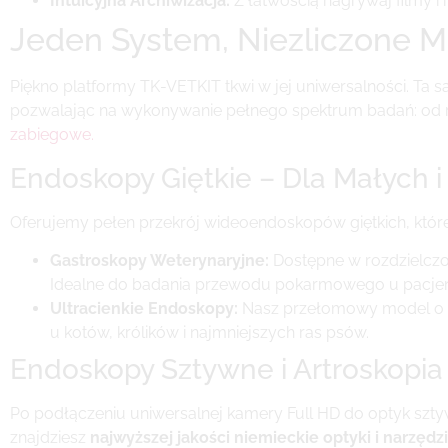
Intuicyjna Archiwizacja:
Z łatwością nagrywaj filmy i 
Jeden System, Niezliczone M
Piękno platformy TK-VETKIT tkwi w jej uniwersalności. Ta
pozwalając na wykonywanie pełnego spektrum badań: od ryn
zabiegowe.
Endoskopy Giętkie – Dla Małych 
Oferujemy pełen przekrój wideoendoskopów giętkich, któ
Gastroskopy Weterynaryjne:
Dostępne w rozdzielczo
Idealne do badania przewodu pokarmowego u pacjent
Ultracienkie Endoskopy:
Nasz przełomowy model o 
u kotów, królików i najmniejszych ras psów.
Endoskopy Sztywne i Artroskopia
Po podłączeniu uniwersalnej kamery Full HD do optyk szty
znajdziesz
najwyższej jakości niemieckie optyki i narzędz