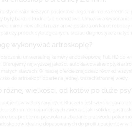
nostyce najmniejszych pacjentów. Jego minimalna średnica 
y były bardzo trudne lub niemożliwe. Umożliwia wykonanie r
czowe, mimo niewielkich rozmiarów, posiada on kanał roboczy 
psji czy próbek cytologicznych, łącząc diagnostykę z naty
mogę wykonywać artroskopię?
 podłączeniu uniwersalnej kamery endoskopowej Full HD do wie
j. Oferujemy najwyższej jakości, autoklawowalne optyki ar
 małych stawach. W naszej ofercie znajdziesz również wszyst
isko do artroskopii oparte na jednej, wszechstronnej wieży.
o różnej wielkości, od kotów po duże psy
 pacjentów weterynaryjnych. Kluczem jest szeroka gama do
e 2,8 mm do najmniejszych zwierząt, jak i solidne gastrosk
 które bez problemu pozwolą na zbadanie przewodu pokarm
oskopów idealnie dopasowanych do profilu pacjentów w Two