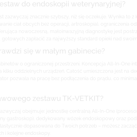
zestaw do endoskopii weterynaryjnej?
 jest zazwyczaj znacznie szybszy, niż się oczekuje. Wynika to z
e ciał obcych bez operacji, artroskopia), ograniczenia od
ferująca nowoczesną, małoinwazyjną diagnostykę jest postrz
, gotowych zapłacić za najwyższy standard opieki nad swoi
prawdzi się w małym gabinecie?
inetów o ograniczonej przestrzeni. Koncepcja All-In-One int
ia kilku oddzielnych urządzeń. Całość umieszczona jest n
r pozwala na pracę bez podłączenia do prądu, co minimalizu
stawowego zestawu TK-VETKIT?
wyczaj obejmuje: jednostkę centralną All-In-One (procesor
alny gastroskop), dedykowany wózek endoskopowy oraz pods
 elastycznie dopasowana do Twoich potrzeb – możesz zacząć 
 i kolejne endoskopy.