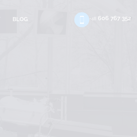
606 767 352
T
BLOG
+48