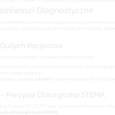
rób zdjęcia z badań, a następnie generuj profesjonalne raport
ożliwości Diagnostyczne
 sama jednostka centralna obsługuje szeroką gamę endoskopó
oskopii i gastroskopii, po artroskopię i laparoskopię. Spra
i Dużych Pacjentów
re sprostają każdemu wyzwaniu diagnostycznemu:
ści HD i Full HD, o średnicach od 6,8 mm do 11,5 mm i dłu
ów każdej wielkości.
średnicy zaledwie
2,8 mm
to idealne narzędzie do bronchosko
 – Precyzja Chirurgiczna STEMA
wnych, wieża TK-VETKIT staje się potężnym narzędziem chiru
ia do artroskopii marki STEMA
.