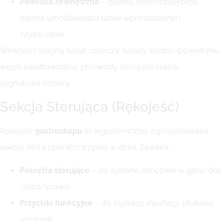
Powłoka zewnętrzna
– gładka, biokompatybilna
osłona umożliwiająca łatwe wprowadzanie i
czyszczenie
Wewnątrz biegną: kanał roboczy, kanały wodno-powietrzne,
wiązki światłowodów, przewody sterujące i kable
sygnałowe kamery.
Sekcja Sterująca (Rękojeść)
Rękojeść
gastroskopu
to ergonomicznie zaprojektowana
sekcja, którą operator trzyma w dłoni. Zawiera:
Pokrętła sterujące
– do zginania końcówki w górę/dół
i lewo/prawo
Przyciski funkcyjne
– do aspiracji, insuflacji, płukania
soczewki