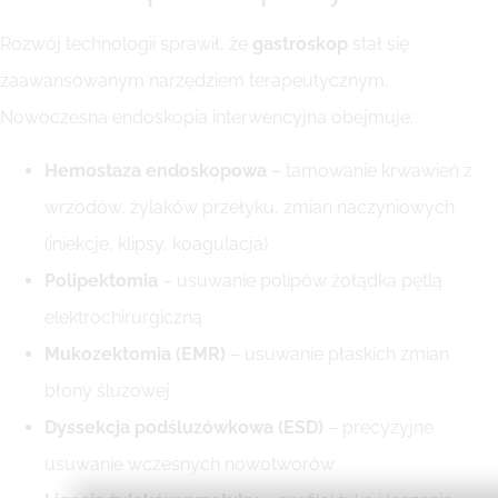
Rozwój technologii sprawił, że
gastroskop
stał się
zaawansowanym narzędziem terapeutycznym.
Nowoczesna endoskopia interwencyjna obejmuje:
Hemostaza endoskopowa
– tamowanie krwawień z
wrzodów, żylaków przełyku, zmian naczyniowych
(iniekcje, klipsy, koagulacja)
Polipektomia
– usuwanie polipów żołądka pętlą
elektrochirurgiczną
Mukozektomia (EMR)
– usuwanie płaskich zmian
błony śluzowej
Dyssekcja podśluzówkowa (ESD)
– precyzyjne
usuwanie wczesnych nowotworów