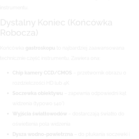
instrumentu.
Dystalny Koniec (Końcówka
Robocza)
Końcówka
gastroskopu
to najbardziej zaawansowana
technicznie część instrumentu. Zawiera ona:
Chip kamery CCD/CMOS
– przetwornik obrazu o
rozdzielczości HD lub 4K
Soczewka obiektywu
– zapewnia odpowiedni kąt
widzenia (typowo 140°)
Wyjścia światłowodów
– dostarczają światło do
oświetlenia pola widzenia
Dysza wodno-powietrzna
– do płukania soczewki i