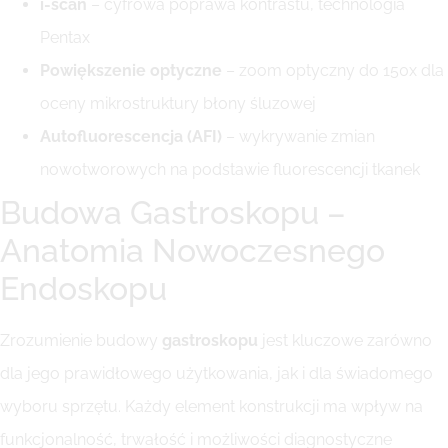
i-scan
– cyfrowa poprawa kontrastu, technologia
Pentax
Powiększenie optyczne
– zoom optyczny do 150x dla
oceny mikrostruktury błony śluzowej
Autofluorescencja (AFI)
– wykrywanie zmian
nowotworowych na podstawie fluorescencji tkanek
Budowa Gastroskopu –
Anatomia Nowoczesnego
Endoskopu
Zrozumienie budowy
gastroskopu
jest kluczowe zarówno
dla jego prawidłowego użytkowania, jak i dla świadomego
wyboru sprzętu. Każdy element konstrukcji ma wpływ na
funkcjonalność, trwałość i możliwości diagnostyczne