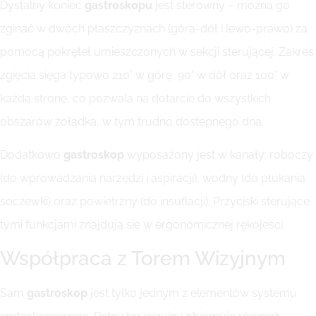
Dystalny koniec
gastroskopu
jest sterowny – można go
zginać w dwóch płaszczyznach (góra-dół i lewo-prawo) za
pomocą pokręteł umieszczonych w sekcji sterującej. Zakres
zgięcia sięga typowo 210° w górę, 90° w dół oraz 100° w
każdą stronę, co pozwala na dotarcie do wszystkich
obszarów żołądka, w tym trudno dostępnego dna.
Dodatkowo
gastroskop
wyposażony jest w kanały: roboczy
(do wprowadzania narzędzi i aspiracji), wodny (do płukania
soczewki) oraz powietrzny (do insuflacji). Przyciski sterujące
tymi funkcjami znajdują się w ergonomicznej rękojeści.
Współpraca z Torem Wizyjnym
Sam
gastroskop
jest tylko jednym z elementów systemu