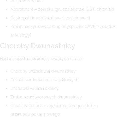
Polipów żołądka
Nowotworów żołądka (gruczolakorak, GIST, chłoniak)
Gastropatii (nadciśnieniowej, zastoinowej)
Zmian naczyniowych (angiodysplazje, GAVE – żołądek
arbuzowy)
Choroby Dwunastnicy
Badanie
gastroskopem
pozwala na ocenę:
Choroby wrzodowej dwunastnicy
Celiakii (zaniku kosmków jelitowych)
Brodawki Vatera i okolicy
Zmian nowotworowych dwunastnicy
Choroby Crohna z zajęciem górnego odcinka
przewodu pokarmowego