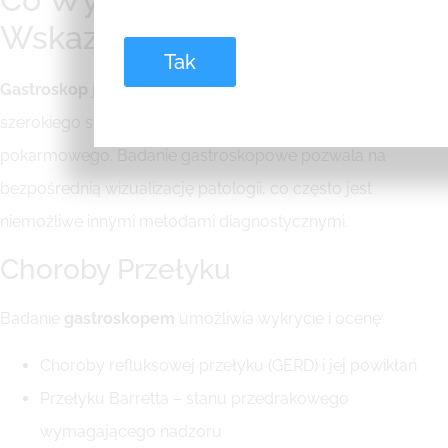
Wskazania do Badania
Tak
Gastroskop
jest niezastąpionym narzędziem w diagnostyce
szerokiego spektrum chorób górnego odcinka przewodu
pokarmowego. Badanie gastroskopowe pozwala na
bezpośrednią wizualizację patologii, co często jest
niemożliwe innymi metodami diagnostycznymi.
Choroby Przełyku
Badanie
gastroskopem
umożliwia wykrycie i ocenę:
Choroby refluksowej przełyku (GERD) i jej powikłań
Przełyku Barretta – stanu przedrakowego
wymagającego nadzoru