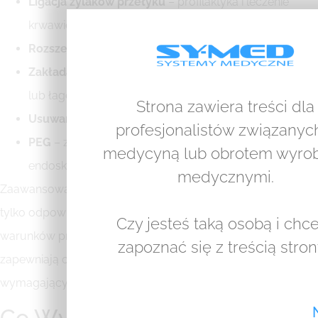
Ligacja żylaków przełyku
– profilaktyka i leczenie
krwawień z żylaków
Rozszerzanie zwężeń
– balonowe lub bużami
Zakładanie stentów
– w zwężeniach nowotworowych
lub łagodnych
Strona zawiera treści dla
Usuwanie ciał obcych
– połkniętych przedmiotów
profesjonalistów związanyc
PEG
– zakładanie przezskórnej gastrostomii
medycyną lub obrotem wyro
endoskopowej
medycznymi.
Zaawansowane procedury terapeutyczne wymagają nie
tylko odpowiedniego
gastroskopu
, ale również doskonałych
Czy jesteś taką osobą i chc
warunków pracy. Profesjonalne
lampy operacyjne
zapoznać się z treścią stro
zapewniają optymalne oświetlenie podczas zabiegów
wymagających najwyższej precyzji.
Co Wykrywa Gastroskopia?